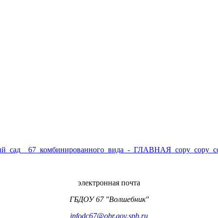
электронная почта
ГБДОУ 67 "Волшебник"
infodc67@obr.gov.spb.ru