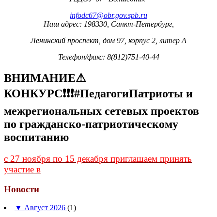
infodc67@obr.gov.spb.ru
Наш адрес: 198330, Санкт-Петербург,
Ленинский проспект, дом 97, корпус 2, литер А
Телефон/факс: 8(812)751-40-44
ВНИМАНИЕ⚠
КОНКУРС❗❗❗#ПедагогиПатриоты и
межрегиональных сетевых проектов
по гражданско-патриотическому
воспитанию
с 27 ноября по 15 декабря приглашаем принять
участие в
Новости
▼
Август 2026
(1)