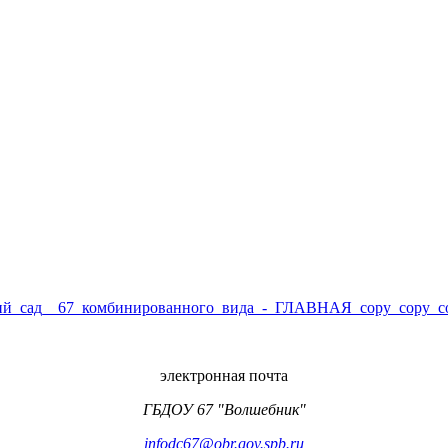
электронная почта
ГБДОУ 67 "Волшебник"
infodc67@obr.gov.spb.ru