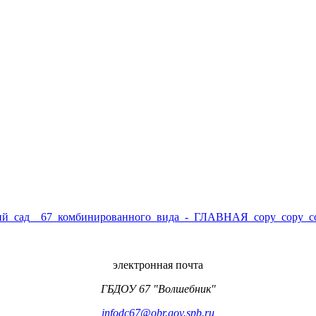
электронная почта
ГБДОУ 67 "Волшебник"
infodc67@obr.gov.spb.ru